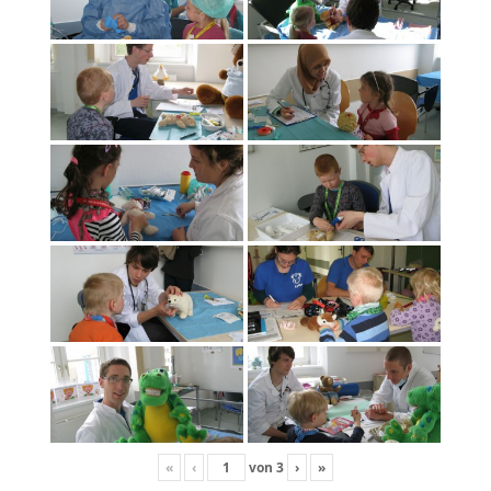
«
‹
von
3
›
»