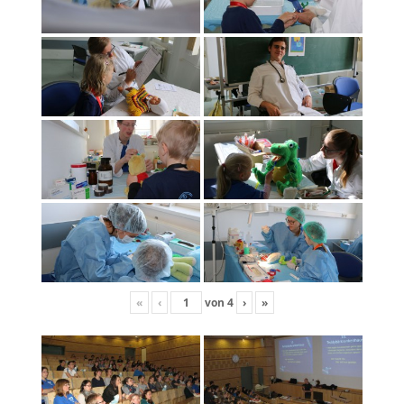
«
‹
von
4
›
»