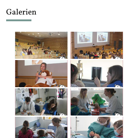
content
Galerien