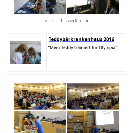
«
‹
von
3
›
»
Teddybärkrankenhaus 2016
"Mein Teddy trainiert für Olympia"