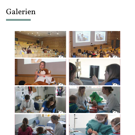
content
Galerien