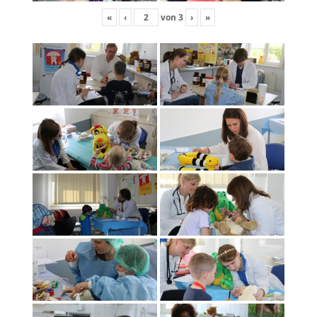
«
‹
von
3
›
»