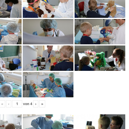
«
‹
von
4
›
»