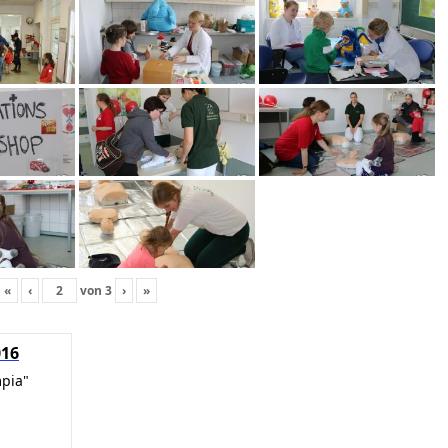
«
‹
von
3
›
»
016
mpia"