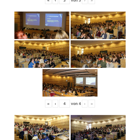
«
‹
von
3
›
»
«
‹
von
4
›
»