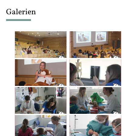
content
Galerien