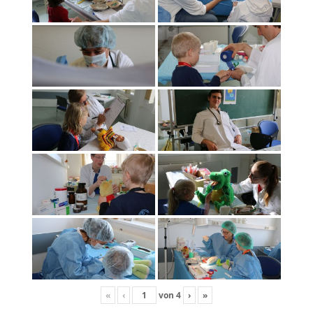
«
‹
von
4
›
»