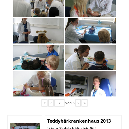
«
‹
von
3
›
»
Teddybärkrankenhaus 2013
"Mein Teddy hält sich fit!"