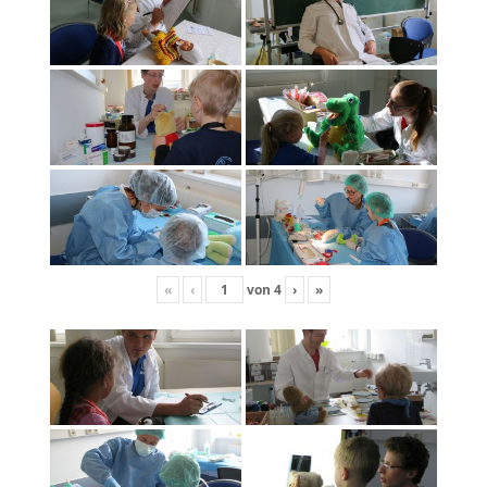
«
‹
von
4
›
»