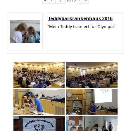
«
‹
von
3
›
»
Teddybärkrankenhaus 2016
"Mein Teddy trainiert für Olympia"