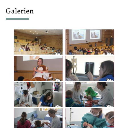
content
Galerien