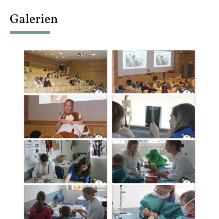
content
Galerien