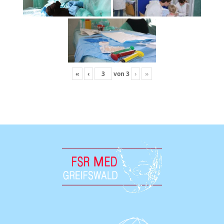
«
‹
von
3
›
»