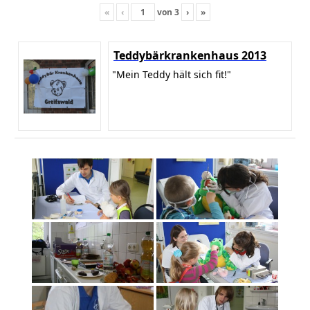
«
‹
von
3
›
»
Teddybärkrankenhaus 2013
"Mein Teddy hält sich fit!"