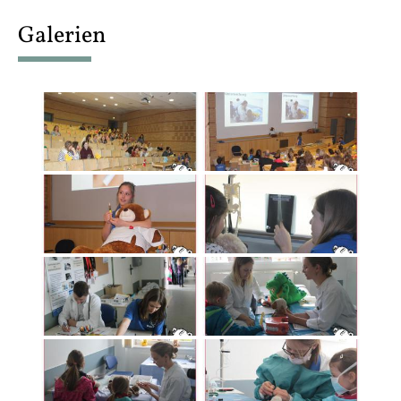
content
Galerien