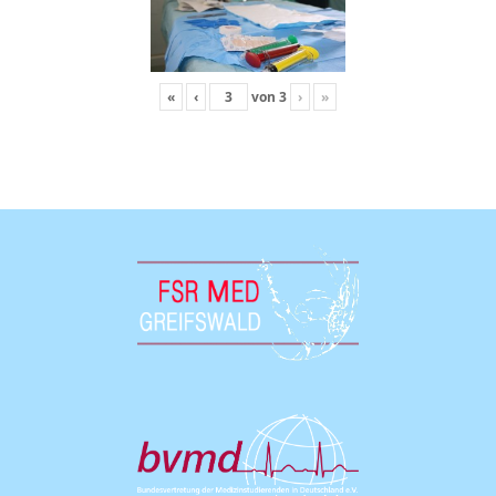
«
‹
von
3
›
»