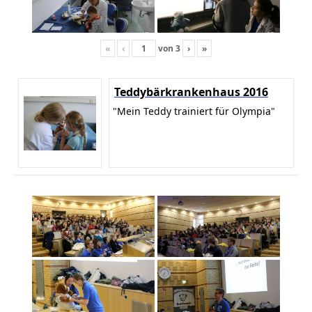
«
‹
von
3
›
»
Teddybärkrankenhaus 2016
"Mein Teddy trainiert für Olympia"