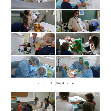
«
‹
von
4
›
»