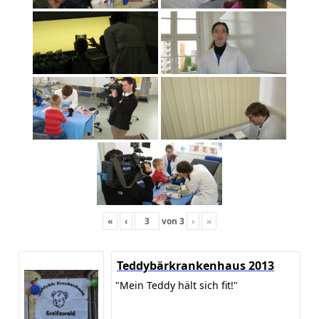
«
‹
von
3
›
»
Teddybärkrankenhaus 2013
"Mein Teddy hält sich fit!"