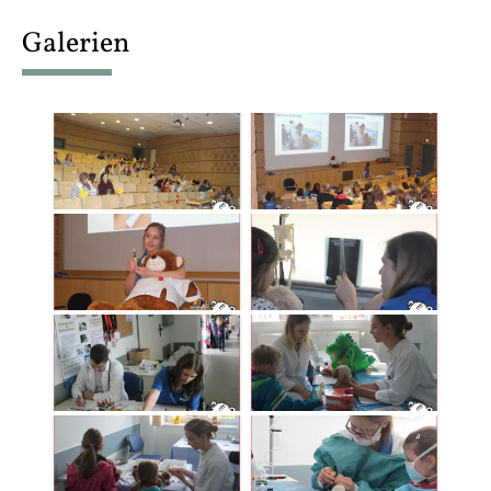
content
Galerien