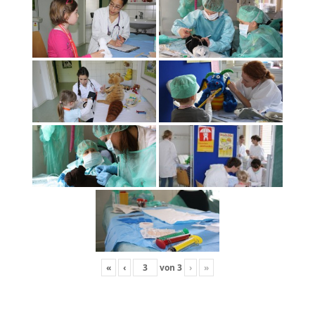
«
‹
von
3
›
»