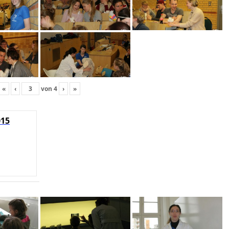
«
‹
von
4
›
»
015