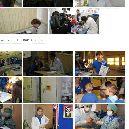
«
‹
von
3
›
»