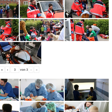
«
‹
von
3
›
»