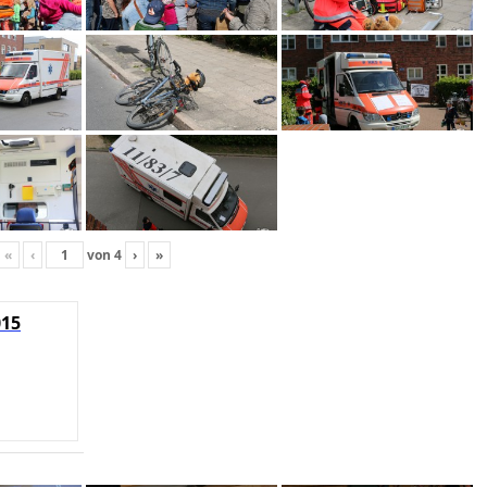
«
‹
von
4
›
»
015