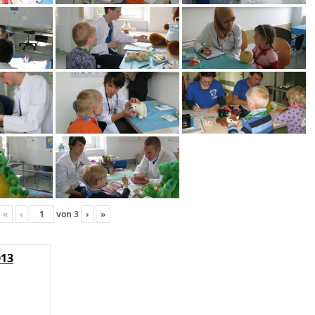
«
‹
von
3
›
»
013