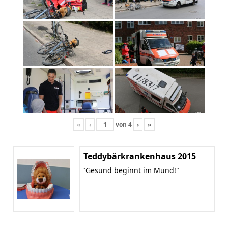
«
‹
von
4
›
»
Teddybärkrankenhaus 2015
"Gesund beginnt im Mund!"