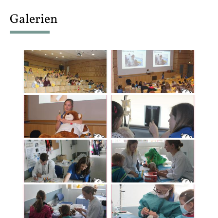
content
Galerien