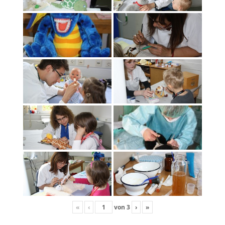
«
‹
von
3
›
»