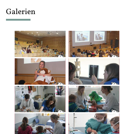
content
Galerien