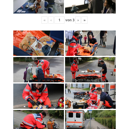
«
‹
von
3
›
»