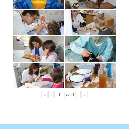
«
‹
von
3
›
»