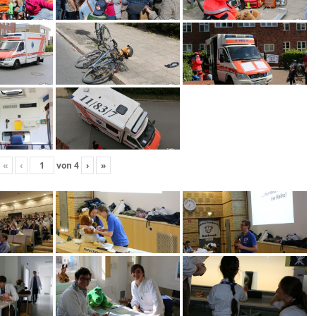
«
‹
von
4
›
»