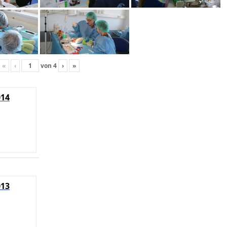
«
‹
von
4
›
»
014
013