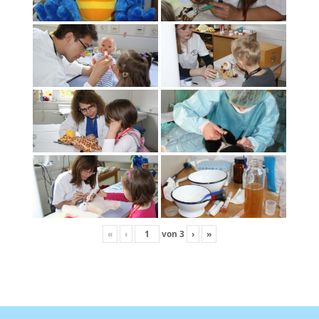
«
‹
von
3
›
»