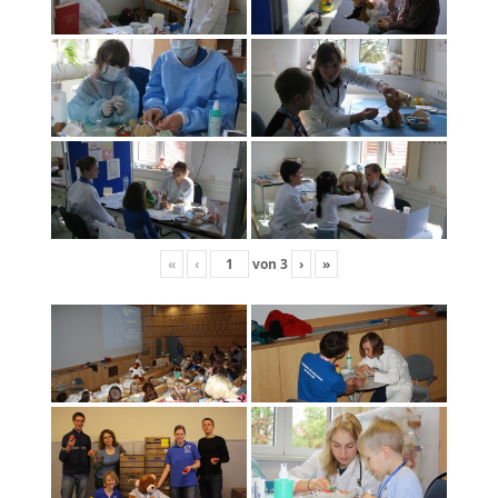
«
‹
von
3
›
»