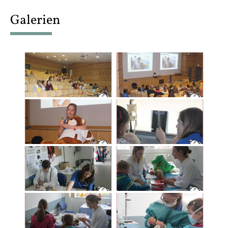
content
Galerien