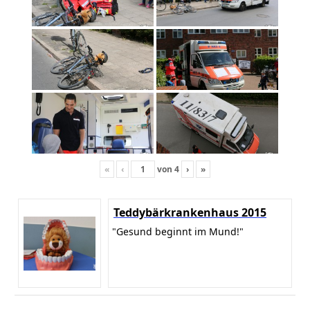
«
‹
von
4
›
»
Teddybärkrankenhaus 2015
"Gesund beginnt im Mund!"