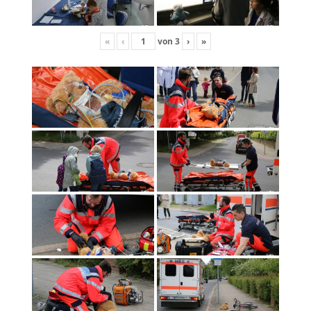
«
‹
von
3
›
»