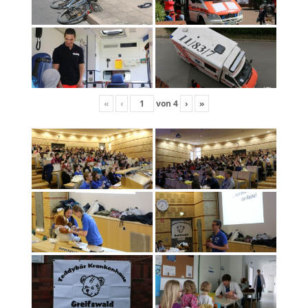
«
‹
von
4
›
»