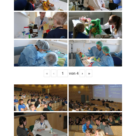
«
‹
von
4
›
»