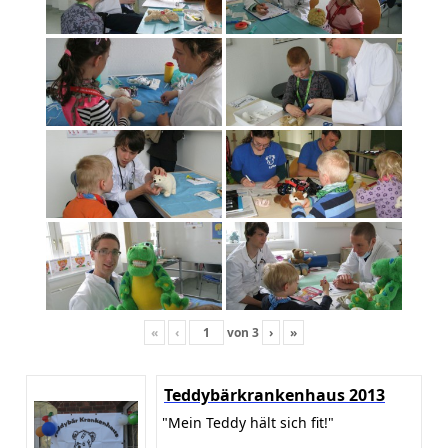
«
‹
von
3
›
»
Teddybärkrankenhaus 2013
"Mein Teddy hält sich fit!"