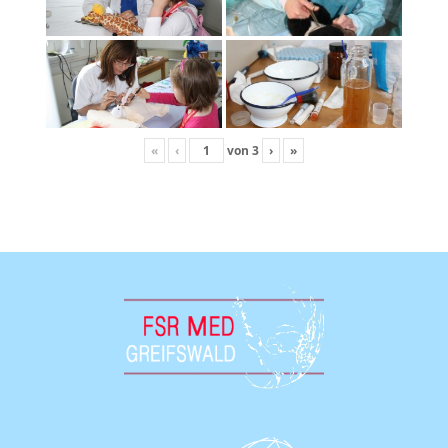
«
‹
von
3
›
»