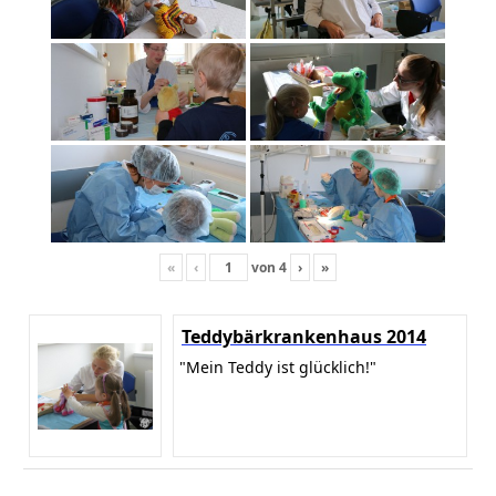
«
‹
von
4
›
»
Teddybärkrankenhaus 2014
"Mein Teddy ist glücklich!"