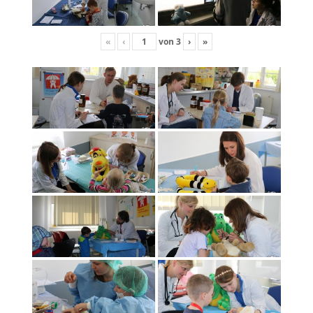
«
‹
von
3
›
»