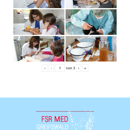
«
‹
von
3
›
»