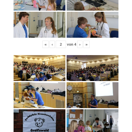
«
‹
von
4
›
»