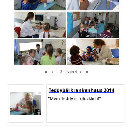
«
‹
von
4
›
»
Teddybärkrankenhaus 2014
"Mein Teddy ist glücklich!"