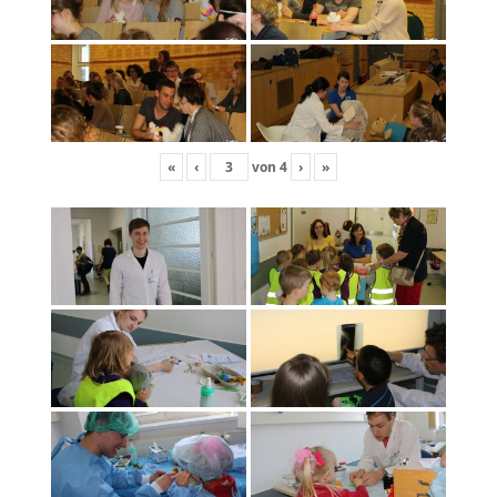
«
‹
von
4
›
»