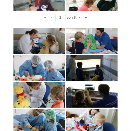
«
‹
von
3
›
»