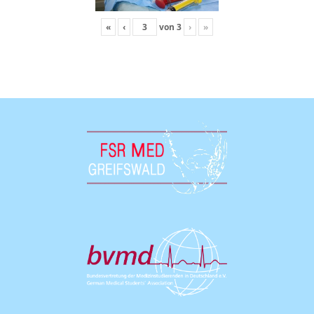
«
‹
von
3
›
»