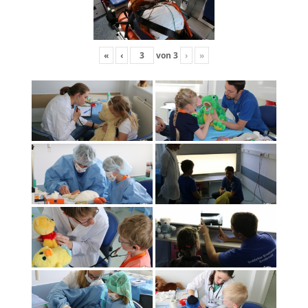
«
‹
von
3
›
»