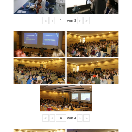
«
‹
von
3
›
»
«
‹
von
4
›
»