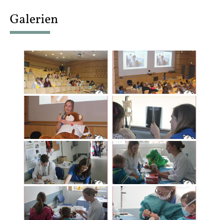
content
Galerien