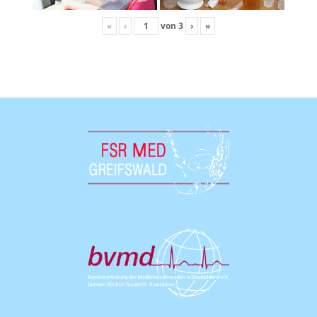
«
‹
von
3
›
»