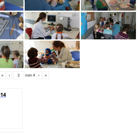
«
‹
von
4
›
»
014