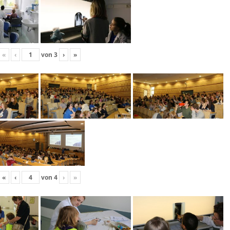
«
‹
von
3
›
»
«
‹
von
4
›
»