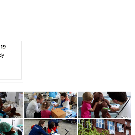
019
dy