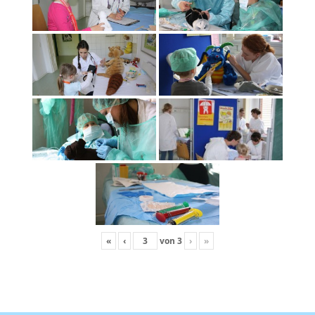
«
‹
von
3
›
»