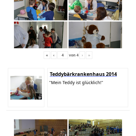
«
‹
von
4
›
»
Teddybärkrankenhaus 2014
"Mein Teddy ist glücklich!"