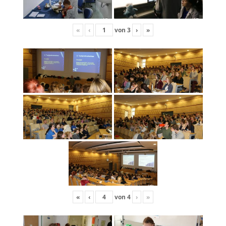
«
‹
von
3
›
»
«
‹
von
4
›
»