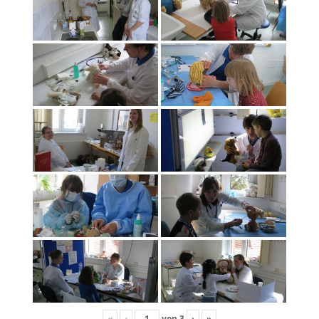
«
‹
von
3
›
»