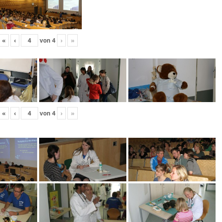
«
‹
von
4
›
»
«
‹
von
4
›
»