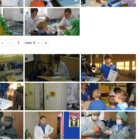
«
‹
von
3
›
»