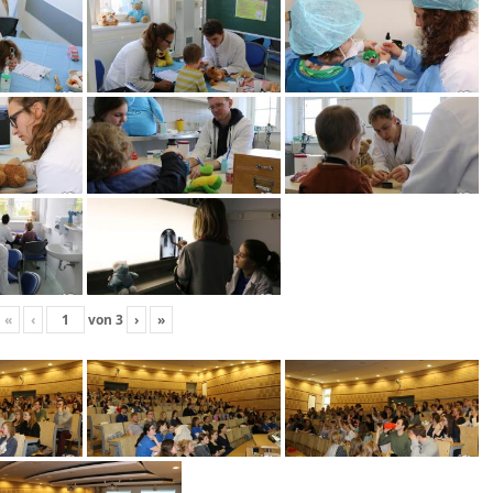
«
‹
von
3
›
»