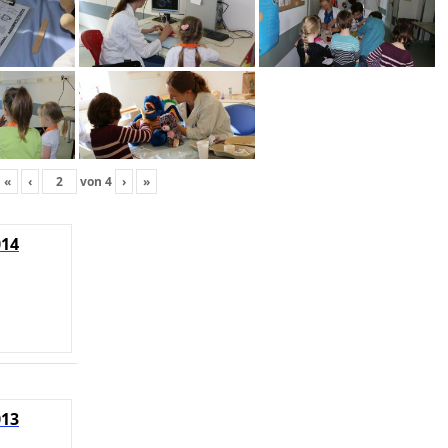
«
‹
von
4
›
»
014
013