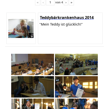
«
‹
von
4
›
»
Teddybärkrankenhaus 2014
"Mein Teddy ist glücklich!"