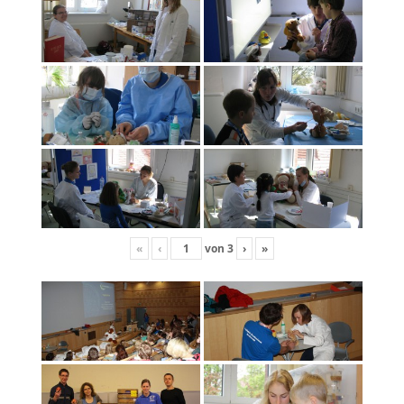
«
‹
von
3
›
»