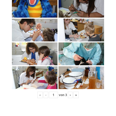
«
‹
von
3
›
»