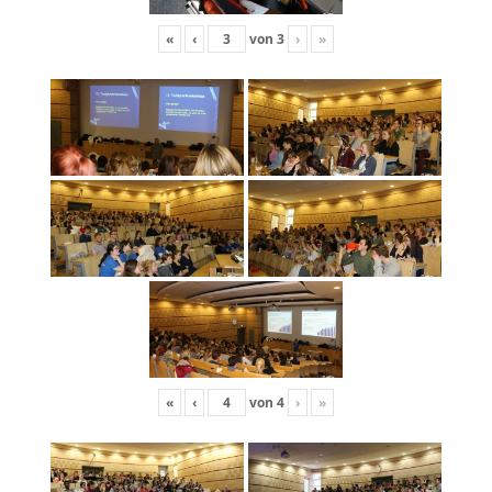
«
‹
von
3
›
»
«
‹
von
4
›
»