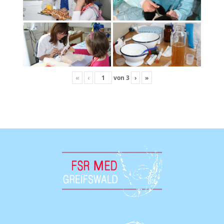
«
‹
von
3
›
»