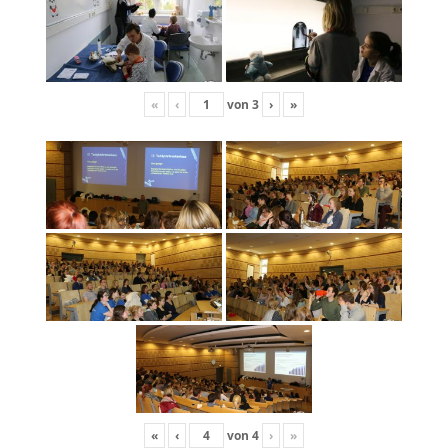
«
‹
von
3
›
»
«
‹
von
4
›
»