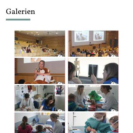
content
Galerien