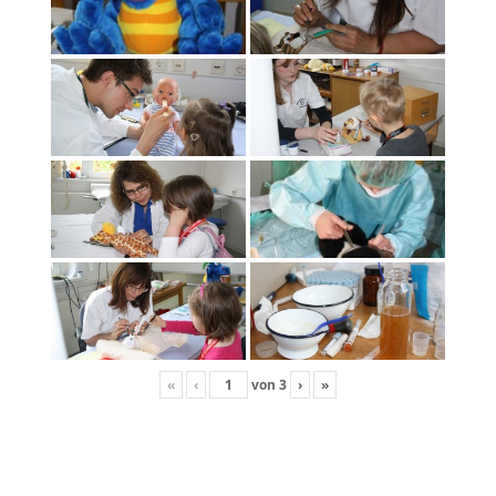
«
‹
von
3
›
»