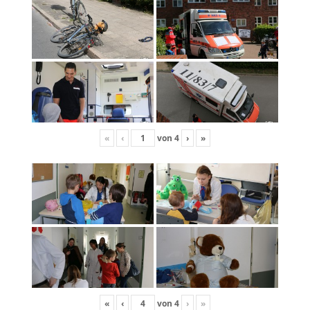
«
‹
von
4
›
»
«
‹
von
4
›
»