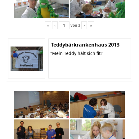
«
‹
von
3
›
»
Teddybärkrankenhaus 2013
"Mein Teddy hält sich fit!"