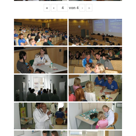
«
‹
von
4
›
»