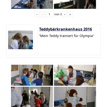
«
‹
von
3
›
»
Teddybärkrankenhaus 2016
"Mein Teddy trainiert für Olympia"