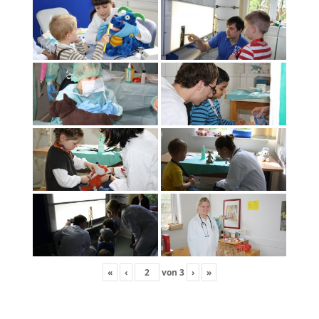
«
‹
von
3
›
»