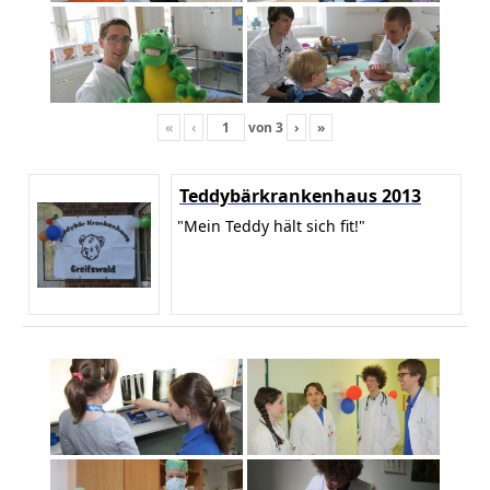
«
‹
von
3
›
»
Teddybärkrankenhaus 2013
"Mein Teddy hält sich fit!"