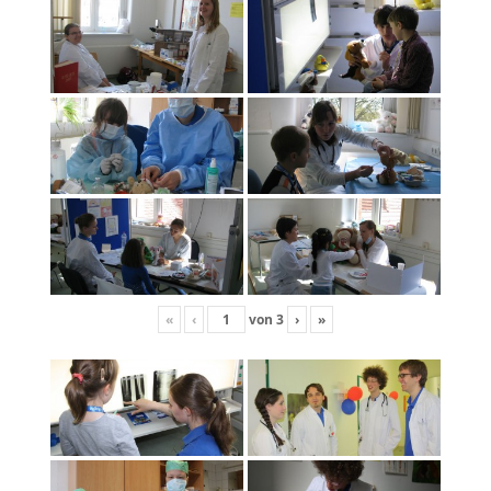
«
‹
von
3
›
»