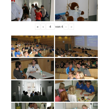
«
‹
von
4
›
»