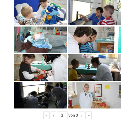
«
‹
von
3
›
»