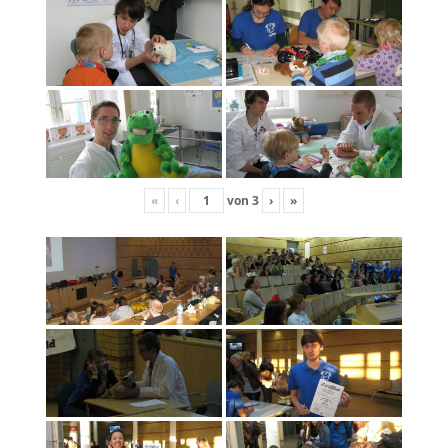
«
‹
von
3
›
»