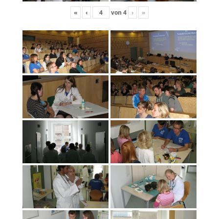
«
‹
von
4
›
»