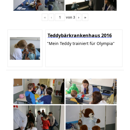
«
‹
von
3
›
»
Teddybärkrankenhaus 2016
"Mein Teddy trainiert für Olympia"