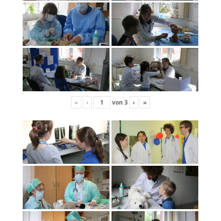
«
‹
von
3
›
»