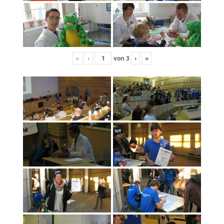
«
‹
von
3
›
»