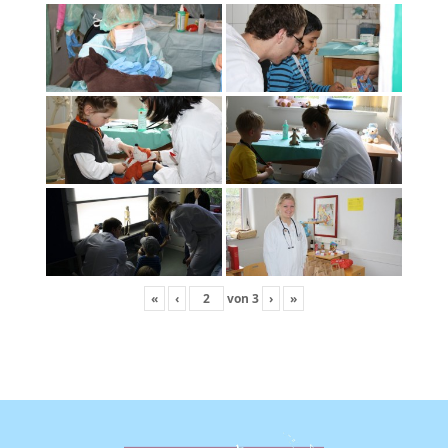
«
‹
von
3
›
»