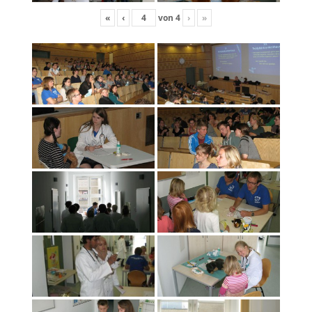
«
‹
von
4
›
»