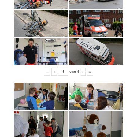
«
‹
von
4
›
»