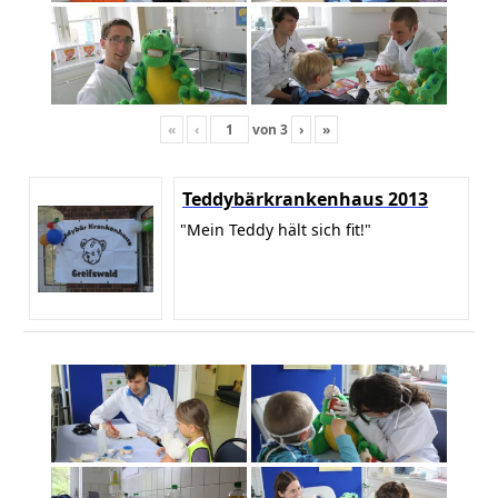
«
‹
von
3
›
»
Teddybärkrankenhaus 2013
"Mein Teddy hält sich fit!"