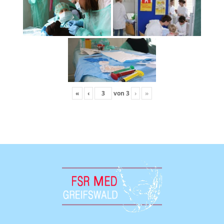
«
‹
von
3
›
»