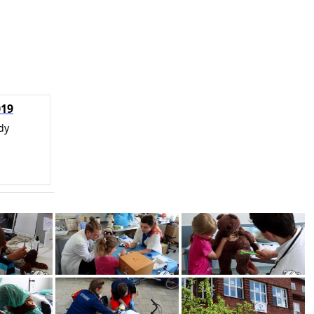
019
dy