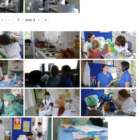
«
‹
von
3
›
»