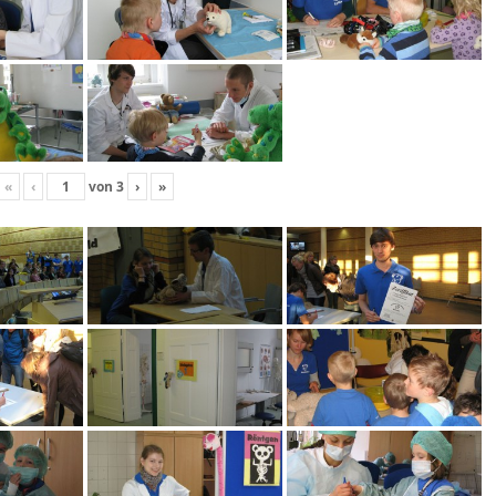
«
‹
von
3
›
»