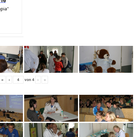
016
mpia"
«
‹
von
4
›
»