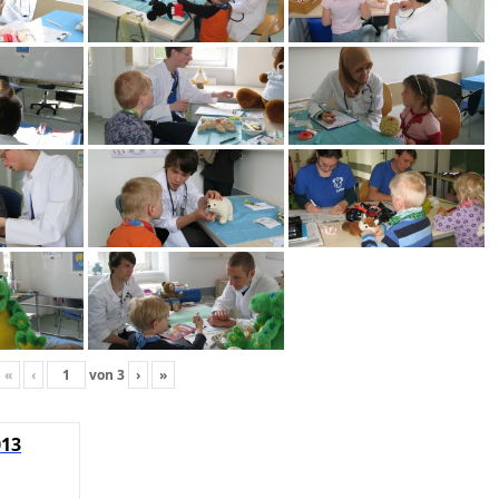
«
‹
von
3
›
»
013