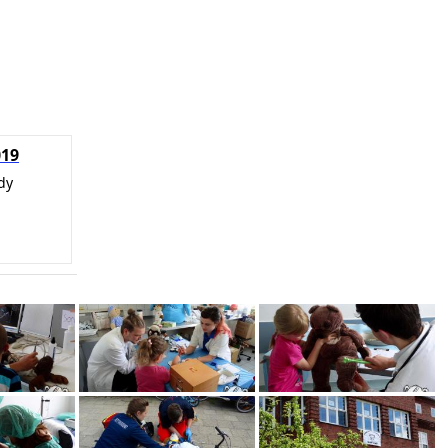
019
dy