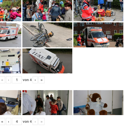
«
‹
von
4
›
»
«
‹
von
4
›
»