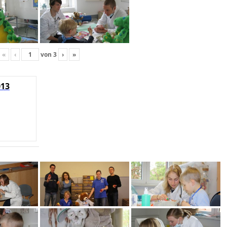
«
‹
von
3
›
»
013