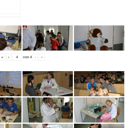
«
‹
von
4
›
»