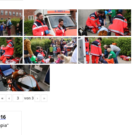
«
‹
von
3
›
»
016
mpia"