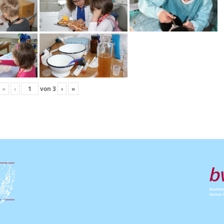
«
‹
von
3
›
»