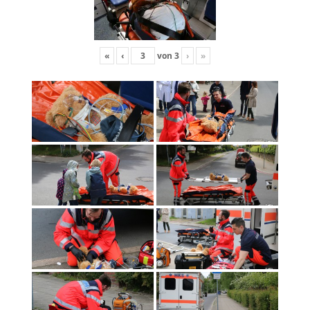
«
‹
von
3
›
»