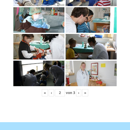
«
‹
von
3
›
»