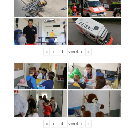
«
‹
von
4
›
»
«
‹
von
4
›
»