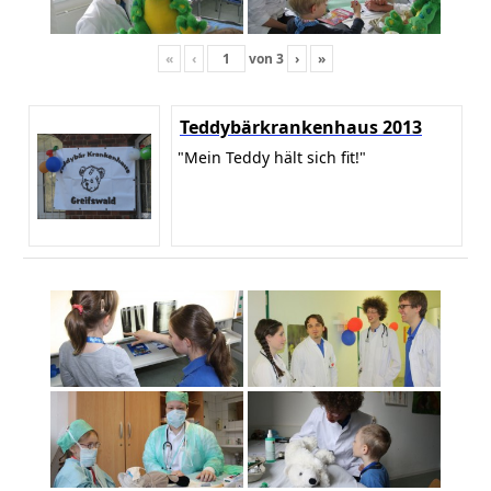
«
‹
von
3
›
»
Teddybärkrankenhaus 2013
"Mein Teddy hält sich fit!"