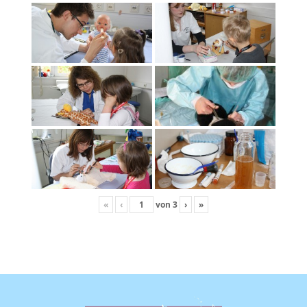
«
‹
von
3
›
»