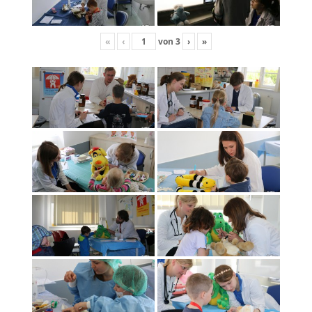
«
‹
von
3
›
»