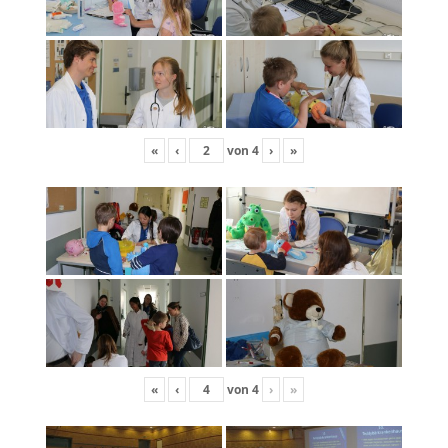
«
‹
von
4
›
»
«
‹
von
4
›
»