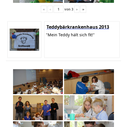
«
‹
von
3
›
»
Teddybärkrankenhaus 2013
"Mein Teddy hält sich fit!"