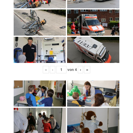
«
‹
von
4
›
»