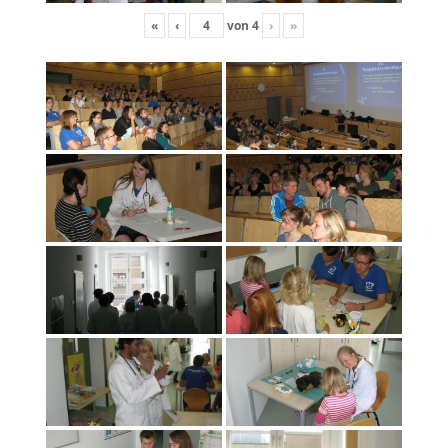
«
‹
von
4
›
»