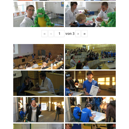
«
‹
von
3
›
»