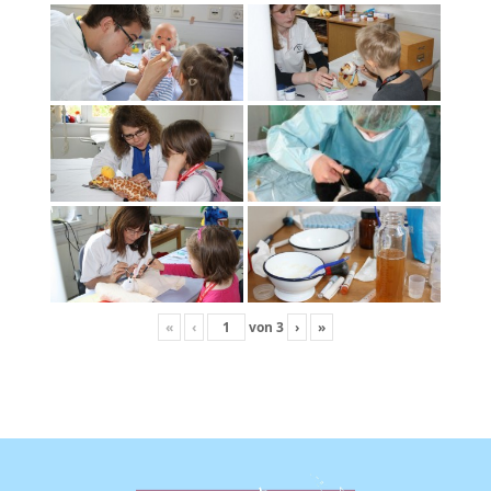
«
‹
von
3
›
»