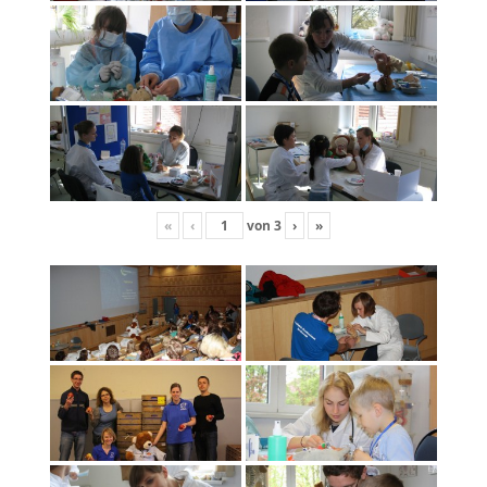
«
‹
von
3
›
»