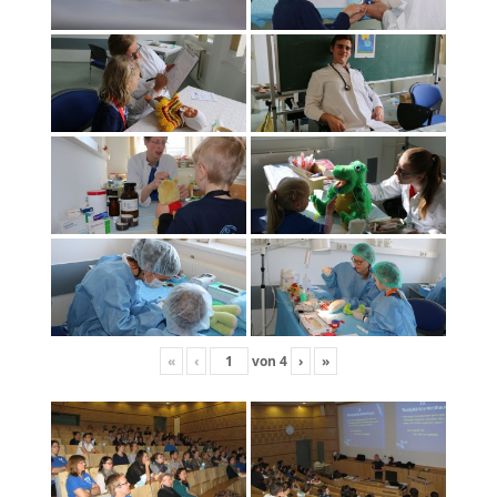
«
‹
von
4
›
»