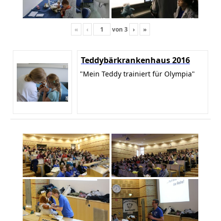
«
‹
von
3
›
»
Teddybärkrankenhaus 2016
"Mein Teddy trainiert für Olympia"