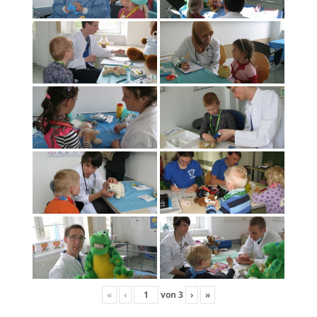
«
‹
von
3
›
»