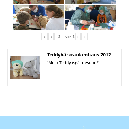
«
‹
von
3
›
»
Teddybärkrankenhaus 2012
"Mein Teddy is(s)t gesund!"