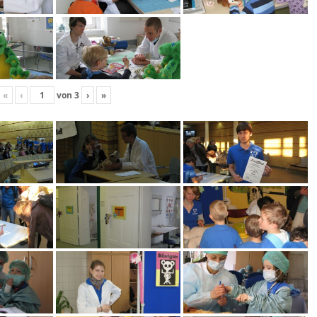
«
‹
von
3
›
»