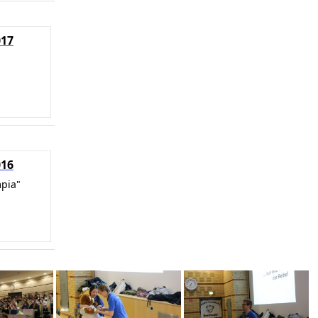
017
016
mpia"