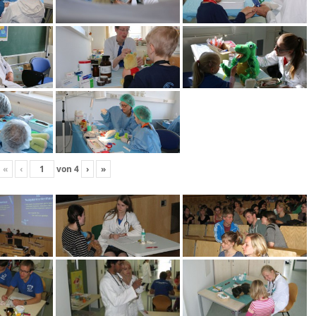
«
‹
von
4
›
»