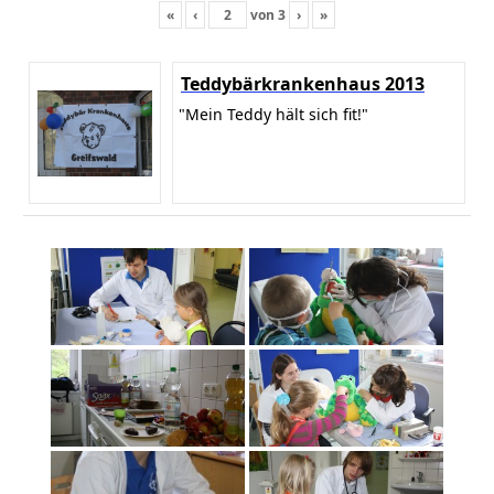
«
‹
von
3
›
»
Teddybärkrankenhaus 2013
"Mein Teddy hält sich fit!"