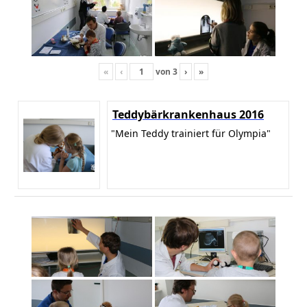
«
‹
von
3
›
»
Teddybärkrankenhaus 2016
"Mein Teddy trainiert für Olympia"