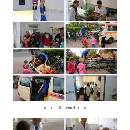
«
‹
von
4
›
»