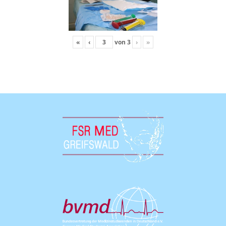
«
‹
von
3
›
»