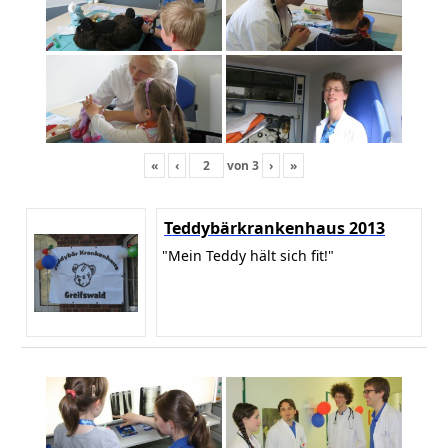
«
‹
von
3
›
»
Teddybärkrankenhaus 2013
"Mein Teddy hält sich fit!"