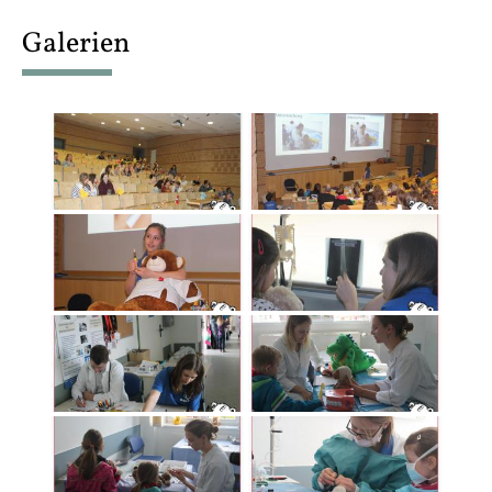
content
Galerien