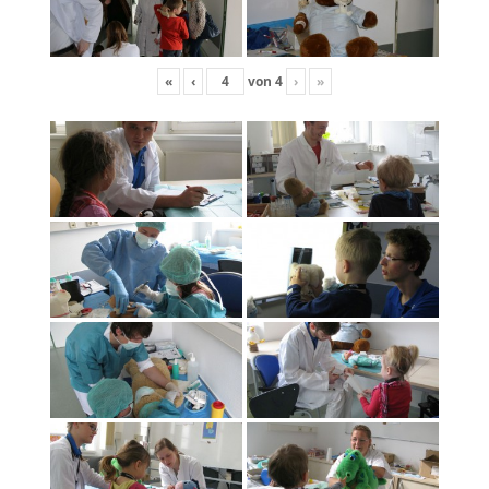
«
‹
von
4
›
»