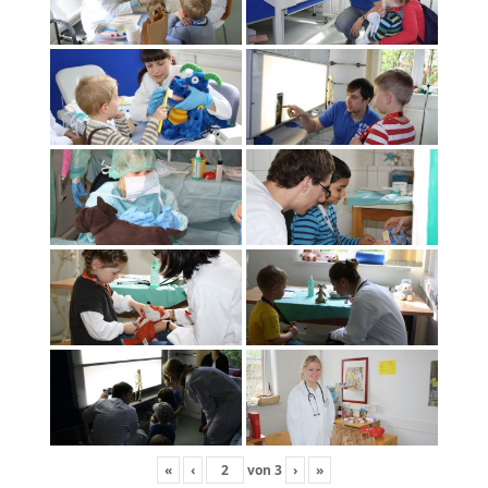
«
‹
von
3
›
»