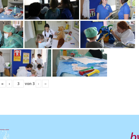
«
‹
von
3
›
»