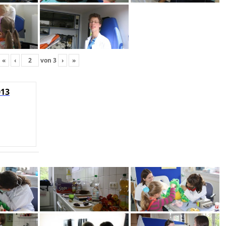
«
‹
von
3
›
»
013