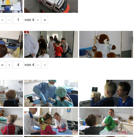
«
‹
von
4
›
»
«
‹
von
4
›
»