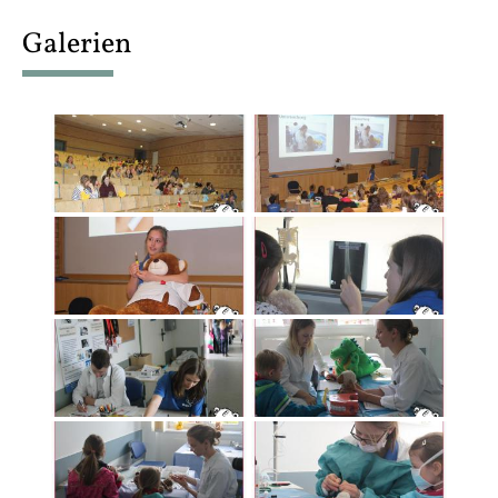
content
Galerien