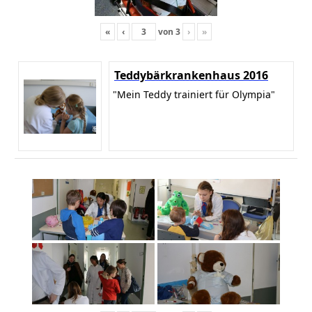
«
‹
von
3
›
»
Teddybärkrankenhaus 2016
"Mein Teddy trainiert für Olympia"