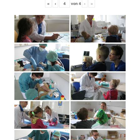
«
‹
von
4
›
»