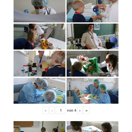
«
‹
von
4
›
»