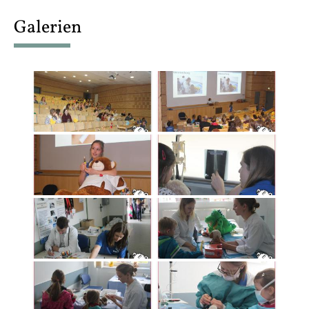
content
Galerien