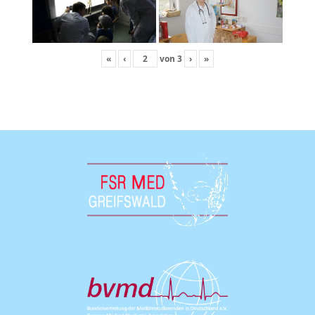
«
‹
von
3
›
»