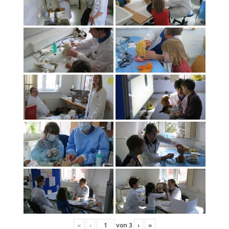
«
‹
von
3
›
»