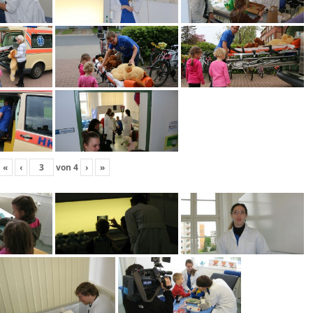
«
‹
von
4
›
»