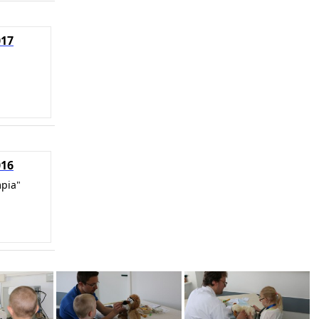
017
016
mpia"