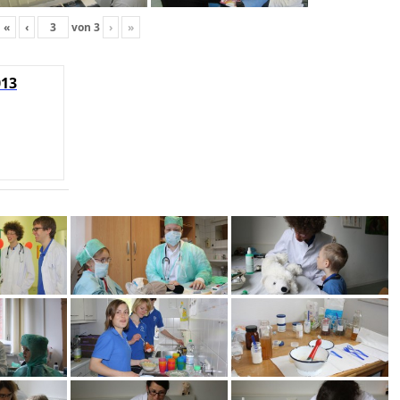
«
‹
von
3
›
»
013