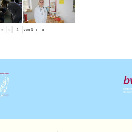
«
‹
von
3
›
»