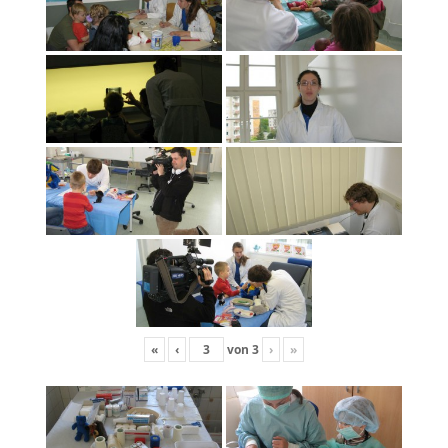
«
‹
von
3
›
»