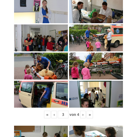
«
‹
von
4
›
»