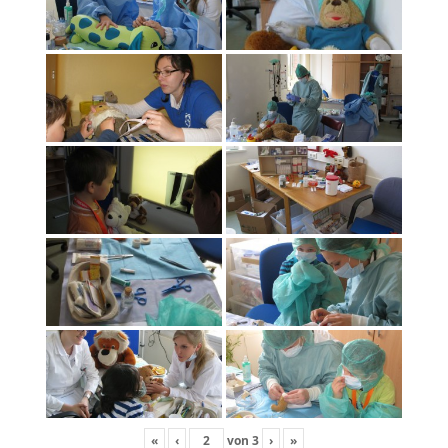
«
‹
von
3
›
»