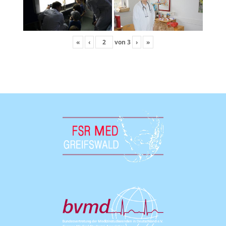
«
‹
von
3
›
»