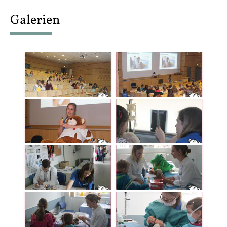
content
Galerien