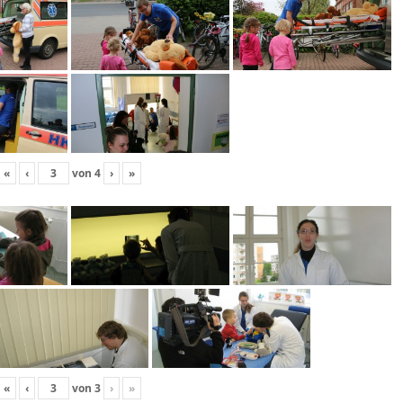
«
‹
von
4
›
»
«
‹
von
3
›
»