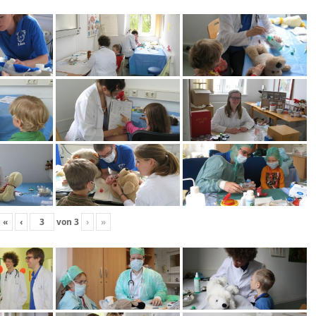
«
‹
von
3
›
»