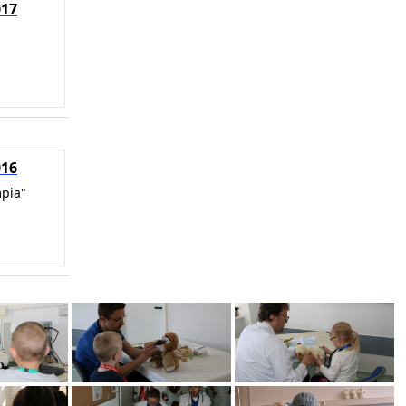
017
016
mpia"