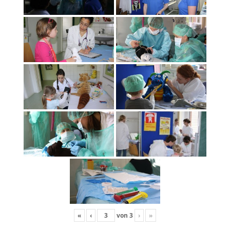
«
‹
von
3
›
»