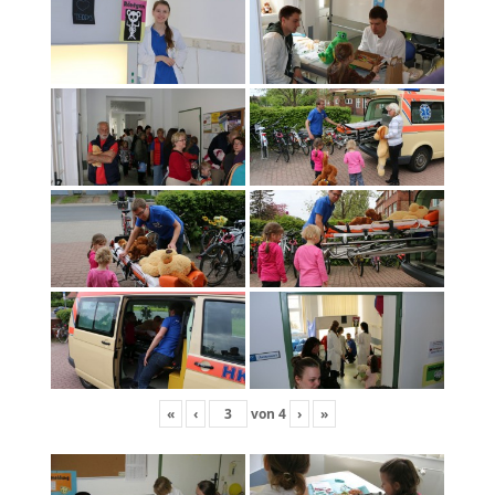
«
‹
von
4
›
»