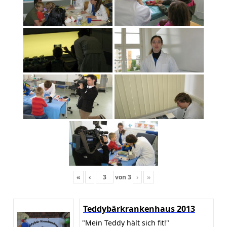
«
‹
von
3
›
»
Teddybärkrankenhaus 2013
"Mein Teddy hält sich fit!"