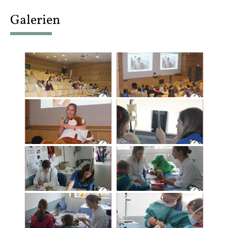
content
Galerien