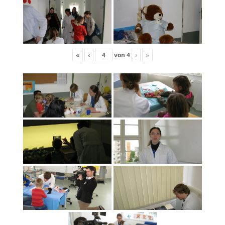
«
‹
von
4
›
»