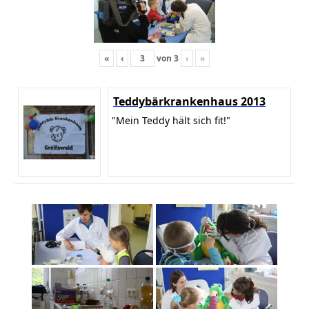
«
‹
von
3
›
»
Teddybärkrankenhaus 2013
"Mein Teddy hält sich fit!"