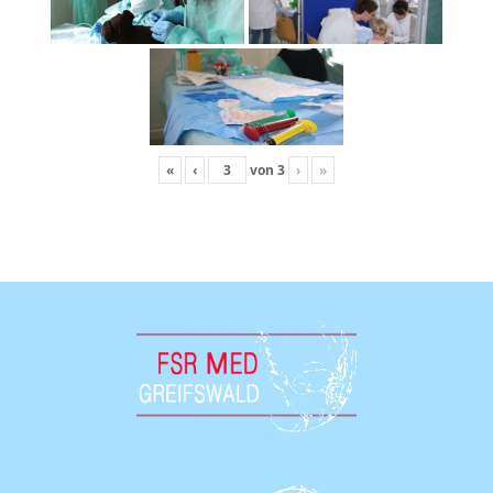
«
‹
von
3
›
»