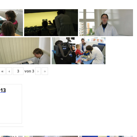
«
‹
von
3
›
»
013