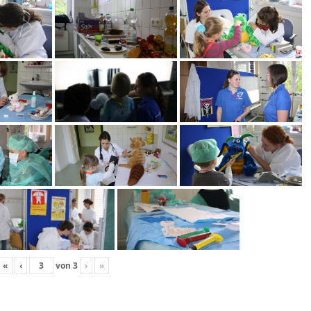
«
‹
von
3
›
»