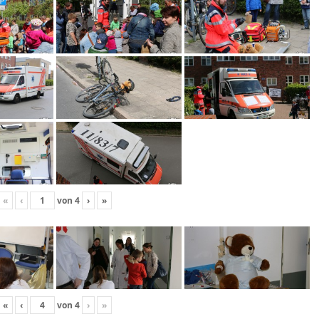
«
‹
von
4
›
»
«
‹
von
4
›
»