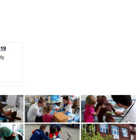
019
dy