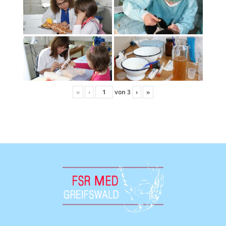
«
‹
von
3
›
»