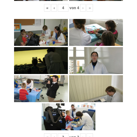
«
‹
von
4
›
»