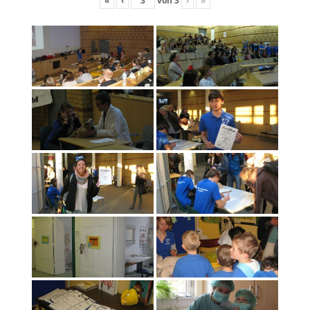
«
‹
von
3
›
»