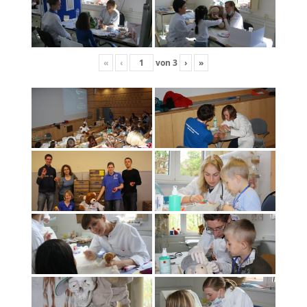
«
‹
von
3
›
»