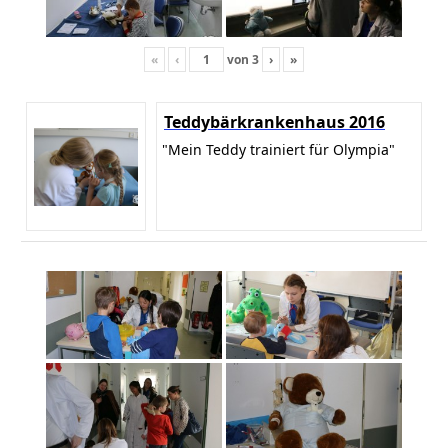
«
‹
von
3
›
»
Teddybärkrankenhaus 2016
"Mein Teddy trainiert für Olympia"